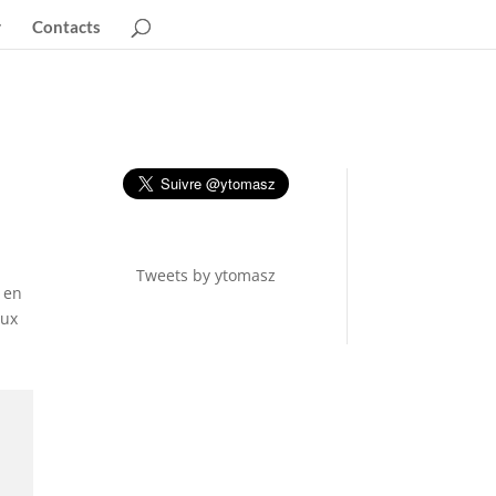
Contacts
Tweets by ytomasz
E en
aux