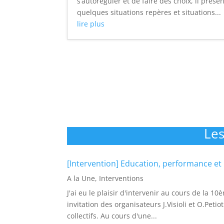
s’autoréguler et de faire des choix, il prése
quelques situations repères et situations...
lire plus
Les
[Intervention] Education, performance et 
A la Une
,
Interventions
J'ai eu le plaisir d'intervenir au cours de la 
invitation des organisateurs J.Visioli et O.Pet
collectifs. Au cours d'une...