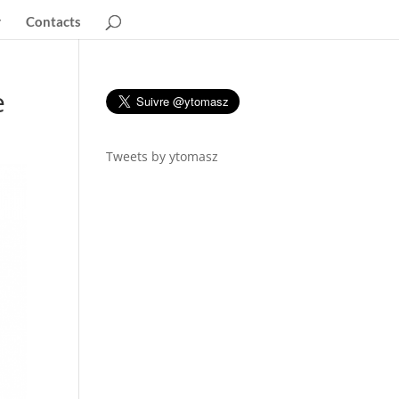
Contacts
e
Tweets by ytomasz