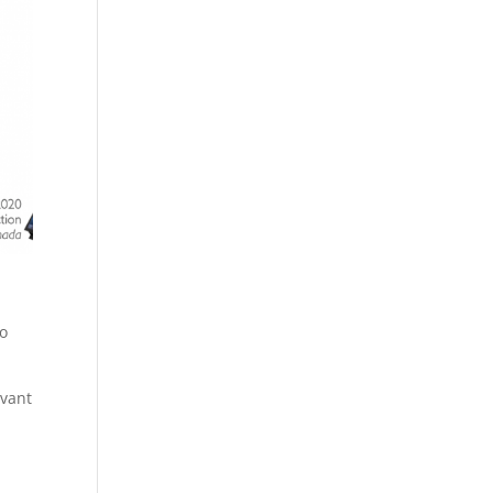
vo
avant