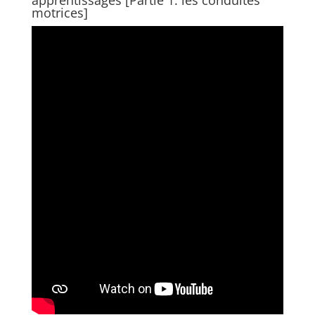
apprentissages [Partie 1: les conduites
motrices]