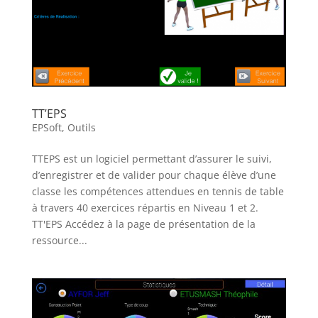
TT’EPS
EPSoft
,
Outils
TTEPS est un logiciel permettant d’assurer le suivi,
d’enregistrer et de valider pour chaque élève d’une
classe les compétences attendues en tennis de table
à travers 40 exercices répartis en Niveau 1 et 2.
TT'EPS Accédez à la page de présentation de la
ressource...