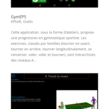
GymEPS
EPSoft
,
Outils
Cette application, sous la forme d’ateliers, propose
une progression en gymnastique sportive. Les
exercices, classés par familles (tourner en avant,
tourner en arrière, tourner longitudinalement, se
renverser, voler, voler et tourner), sont hiérarchisés
des niveaux A...