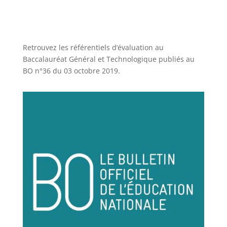
Retrouvez les référentiels d’évaluation au
Baccalauréat Général et Technologique publiés au
BO n°36 du 03 octobre 2019.