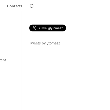
Contacts
Tweets by ytomasz
tent