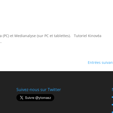
a (PC) et Medianalyse (sur PC et tablettes). Tutoriel Kinovéa
..
Entrées suivan
Suivez-nous sur Twitter